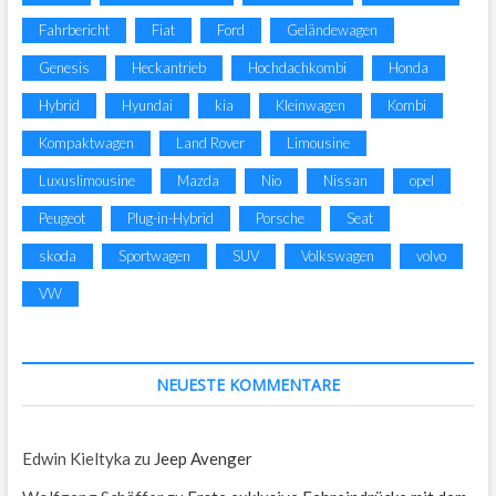
Fahrbericht
Fiat
Ford
Geländewagen
Genesis
Heckantrieb
Hochdachkombi
Honda
Hybrid
Hyundai
kia
Kleinwagen
Kombi
Kompaktwagen
Land Rover
Limousine
Luxuslimousine
Mazda
Nio
Nissan
opel
Peugeot
Plug-in-Hybrid
Porsche
Seat
skoda
Sportwagen
SUV
Volkswagen
volvo
VW
NEUESTE KOMMENTARE
Edwin Kieltyka
zu
Jeep Avenger