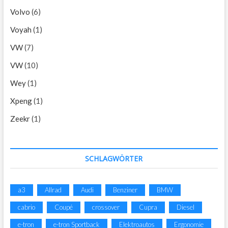
Volvo
(6)
Voyah
(1)
VW
(7)
VW
(10)
Wey
(1)
Xpeng
(1)
Zeekr
(1)
SCHLAGWÖRTER
a3
Allrad
Audi
Benziner
BMW
cabrio
Coupé
crossover
Cupra
Diesel
e-tron
e-tron Sportback
Elektroautos
Ergonomie