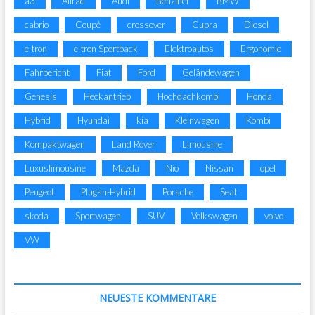
a3
Allrad
Audi
Benziner
BMW
cabrio
Coupé
crossover
Cupra
Diesel
e-tron
e-tron Sportback
Elektroautos
Ergonomie
Fahrbericht
Fiat
Ford
Geländewagen
Genesis
Heckantrieb
Hochdachkombi
Honda
Hybrid
Hyundai
kia
Kleinwagen
Kombi
Kompaktwagen
Land Rover
Limousine
Luxuslimousine
Mazda
Nio
Nissan
opel
Peugeot
Plug-in-Hybrid
Porsche
Seat
skoda
Sportwagen
SUV
Volkswagen
volvo
VW
NEUESTE KOMMENTARE