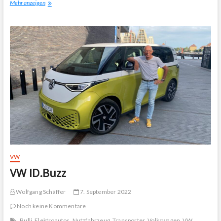
Elektrischer
Mehr anzeigen
ID.2
all
VW
VW ID.Buzz
Wolfgang Schäffer
7. September 2022
Noch keine Kommentare
Bulli
Elektroautos
Nutzfahrzeug
Transporter
Volkswagen
VW