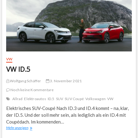
VW
VW ID.5
Wolfgang Schäffer
3. November 2021
Noch keine Kommentare
Allrad
Elektroautos
ID.5
SUV
SUV Coupé
Volkswagen
VW
Elektrisches SUV-Coupé Nach ID.3 und ID.4 kommt – na, klar,
der ID.5. Und der soll mehr sein, als lediglich als ein ID.4 mit
Coupédach. Im kommenden…
VW
Mehr anzeigen
ID.5