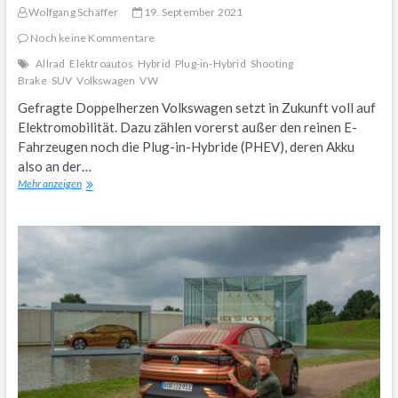
Wolfgang Schäffer
19. September 2021
Noch keine Kommentare
Allrad
Elektroautos
Hybrid
Plug-in-Hybrid
Shooting
Brake
SUV
Volkswagen
VW
Gefragte Doppelherzen Volkswagen setzt in Zukunft voll auf
Elektromobilität. Dazu zählen vorerst außer den reinen E-
Fahrzeugen noch die Plug-in-Hybride (PHEV), deren Akku
also an der…
Volkswagen
Mehr anzeigen
hat
acht
Plug-
in-
Hybride-
Modelle
im
Angebot