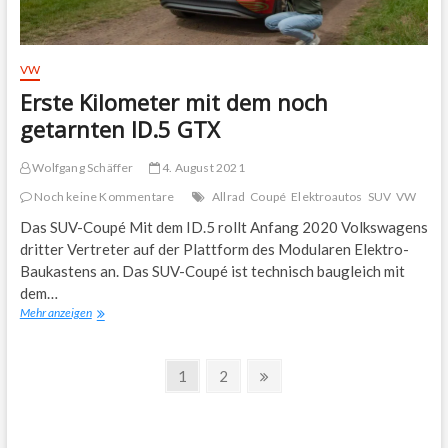
VW
Erste Kilometer mit dem noch
getarnten ID.5 GTX
Wolfgang Schäffer
4. August 2021
Noch keine Kommentare
Allrad
Coupé
Elektroautos
SUV
VW
Das SUV-Coupé Mit dem ID.5 rollt Anfang 2020 Volkswagens
dritter Vertreter auf der Plattform des Modularen Elektro-
Baukastens an. Das SUV-Coupé ist technisch baugleich mit
dem…
Erste
Mehr anzeigen
Kilometer
mit
Seitennummerierung
dem
Page
Page
Next
1
2
noch
page
der
getarnten
ID.5
Beiträge
GTX