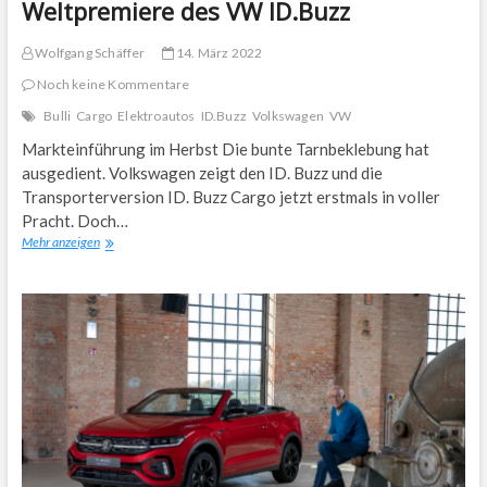
Weltpremiere des VW ID.Buzz
Wolfgang Schäffer
14. März 2022
Noch keine Kommentare
Bulli
Cargo
Elektroautos
ID.Buzz
Volkswagen
VW
Markteinführung im Herbst Die bunte Tarnbeklebung hat
ausgedient. Volkswagen zeigt den ID. Buzz und die
Transporterversion ID. Buzz Cargo jetzt erstmals in voller
Pracht. Doch…
Weltpremiere
Mehr anzeigen
des
VW
ID.Buzz