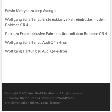
Edwin Kieltyka
zu
Jeep Avenger
Wolfgang Schäffer
zu
Erste exklusive Fahreindrücke mit dem
Boldmen CR 4
Petra
zu
Erste exklusive Fahreindrücke mit dem Boldmen CR 4
Wolfgang Schäffer
zu
Audi Q4 e-tron
Wolfgang Hartung
zu
Audi Q4 e-tron
Copyright ©
2026
AutoTestSchaeffer.de
. All rights reserved.
Theme by:
Theme Freesia
| Powered by
WordPress
Erstellt von
Luke Fehling
&
Léon Tiekötter