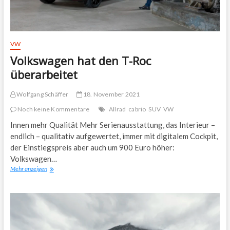
VW
Volkswagen hat den T-Roc
überarbeitet
Wolfgang Schäffer
18. November 2021
Noch keine Kommentare
Allrad
cabrio
SUV
VW
Innen mehr Qualität Mehr Serienausstattung, das Interieur –
endlich – qualitativ aufgewertet, immer mit digitalem Cockpit,
der Einstiegspreis aber auch um 900 Euro höher:
Volkswagen…
Volkswagen
Mehr anzeigen
hat
den
T-
Roc
überarbeitet