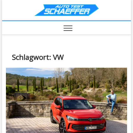
Skip
AutoTe
to
content
Schlagwort:
VW