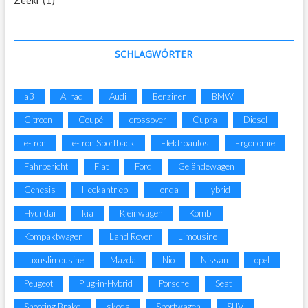
SCHLAGWÖRTER
a3
Allrad
Audi
Benziner
BMW
Citroen
Coupé
crossover
Cupra
Diesel
e-tron
e-tron Sportback
Elektroautos
Ergonomie
Fahrbericht
Fiat
Ford
Geländewagen
Genesis
Heckantrieb
Honda
Hybrid
Hyundai
kia
Kleinwagen
Kombi
Kompaktwagen
Land Rover
Limousine
Luxuslimousine
Mazda
Nio
Nissan
opel
Peugeot
Plug-in-Hybrid
Porsche
Seat
Shooting Brake
skoda
Sportwagen
SUV