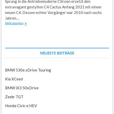
Sprung in die Antriebsmoderne Citroen ersetzt den
extravagant gestylten C4 Cactus Anfang 2021 mit einem
neuen C4. Dessen echter Vorgänger war 2010 nach sechs
Jahren…
Citroen
Mehr anzeigen
C4
auch
elektrisch
NEUESTE BEITRÄGE
BMW 530e xDrive Touring
Kia XCeed
BMW iX3 50xDrive
Zeekr 7GT
Honda Civic e:HEV