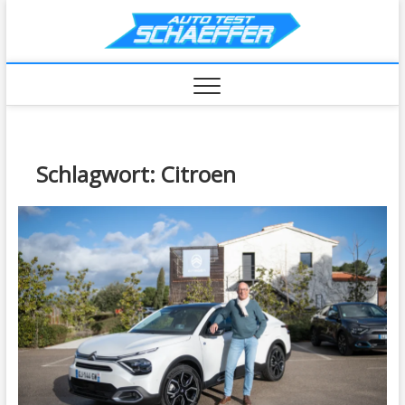
Skip
AutoTe
to
content
Schlagwort:
Citroen