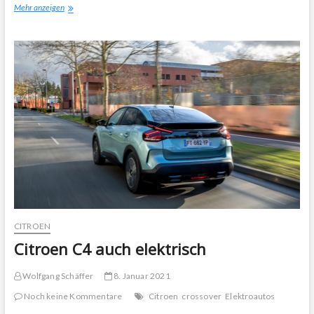
Citroen
Mehr anzeigen
C4
PureTech
130
S&S
EAT8
Shine
CITROEN
Citroen C4 auch elektrisch
Wolfgang Schäffer
8. Januar 2021
Noch keine Kommentare
Citroen
crossover
Elektroautos