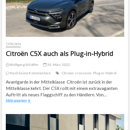
CITROEN
Citroën C5X auch als Plug-in-Hybrid
Wolfgang Schäffer
30. März 2022
Noch keine Kommentare
Citroen
crossover
Plug-in-Hybrid
Avantgarde in der Mittelklasse Citroën ist zurück in der
Mittelklasse kehrt. Der C5X rollt mit einem extravaganten
Auftritt als neues Flaggschiff zu den Händlern. Von…
Citroën
Mehr anzeigen
C5X
auch
als
Plug-
in-