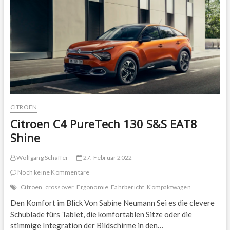
Hybrid
CITROEN
Citroen C4 PureTech 130 S&S EAT8
Shine
Wolfgang Schäffer
27. Februar 2022
Noch keine Kommentare
Citroen
crossover
Ergonomie
Fahrbericht
Kompaktwagen
Den Komfort im Blick Von Sabine Neumann Sei es die clevere
Schublade fürs Tablet, die komfortablen Sitze oder die
stimmige Integration der Bildschirme in den…