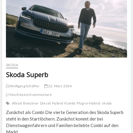
SKODA
Skoda Superb
Wolfgang Schäffer
22. März 2024
Noch keine Kommentare
Allrad
Benziner
Diesel
Hybrid
Kombi
Plug-in-Hybrid
skoda
Zunächst als Combi Die vierte Generation des Skoda Superb
steht in den Startlöchern. Zunächst kommt der bei
Dienstwagenfahrern und Familien beliebte Combi auf den
Markt.…