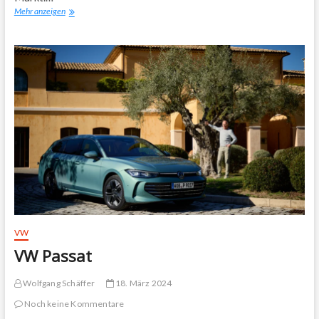
Skoda
Mehr anzeigen
Superb
VW
VW Passat
Wolfgang Schäffer
18. März 2024
Noch keine Kommentare