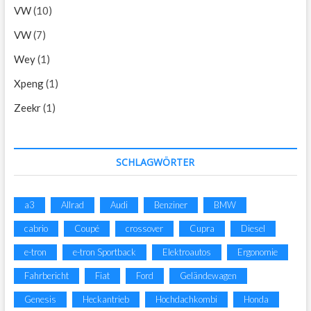
VW
(10)
VW
(7)
Wey
(1)
Xpeng
(1)
Zeekr
(1)
SCHLAGWÖRTER
a3
Allrad
Audi
Benziner
BMW
cabrio
Coupé
crossover
Cupra
Diesel
e-tron
e-tron Sportback
Elektroautos
Ergonomie
Fahrbericht
Fiat
Ford
Geländewagen
Genesis
Heckantrieb
Hochdachkombi
Honda