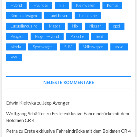
Hybrid
Hyundai
kia
Kleinwagen
Kombi
Kompaktwagen
Land Rover
Limousine
Luxuslimousine
Mazda
Nio
Nissan
opel
Peugeot
Plug-in-Hybrid
Porsche
Seat
skoda
Sportwagen
SUV
Volkswagen
volvo
VW
NEUESTE KOMMENTARE
Edwin Kieltyka
zu
Jeep Avenger
Wolfgang Schäffer
zu
Erste exklusive Fahreindrücke mit dem
Boldmen CR 4
Petra
zu
Erste exklusive Fahreindrücke mit dem Boldmen CR 4