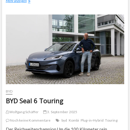
Audi
Mehr anzeigen
Q3
in
der
dritten
Generation
BYD
BYD Seal 6 Touring
Wolfgang Schäffer
3. September 2025
Noch keine Kommentare
byd
Kombi
Plug-in-Hybrid
Touring
Der Reichweitenchampion Um die 100 Kilometer rein