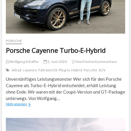
PORSCHE
Porsche Cayenne Turbo-E-Hybrid
Wolfgang Schäffer
2. Juni 2024
Noch keine Kommentare
Allrad
cayenne
Fahrbericht
Plug-in-Hybrid
Porsche
SUV
Unvernünftiges Leistungsmonster Wer sich für den Porsche
Cayenne als Turbo-E-Hybrid entscheidet, erhält Leistung
ohne Ende. Wir waren mit der Coupé-Version und GT-Package
unterwegs. Von Wolfgang…
Porsche
Mehr anzeigen
Cayenne
Turbo-
E-
Hybrid