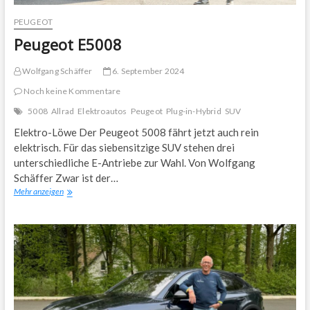
PEUGEOT
Peugeot E5008
Wolfgang Schäffer
6. September 2024
Noch keine Kommentare
5008
Allrad
Elektroautos
Peugeot
Plug-in-Hybrid
SUV
Elektro-Löwe Der Peugeot 5008 fährt jetzt auch rein
elektrisch. Für das siebensitzige SUV stehen drei
unterschiedliche E-Antriebe zur Wahl. Von Wolfgang
Schäffer Zwar ist der…
Peugeot
Mehr anzeigen
E5008