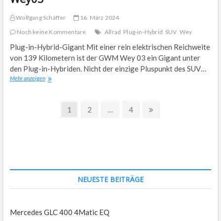
Wolfgang Schäffer
16. März 2024
Noch keine Kommentare
Allrad
Plug-in-Hybrid
SUV
Wey
Plug-in-Hybrid-Gigant Mit einer rein elektrischen Reichweite
von 139 Kilometern ist der GWM Wey 03 ein Gigant unter
den Plug-in-Hybriden. Nicht der einzige Pluspunkt des SUV…
Wey03
Mehr anzeigen
Seitennummerierung
Page
Page
Page
Next
1
2
…
4
page
der
Beiträge
NEUESTE BEITRÄGE
Mercedes GLC 400 4Matic EQ