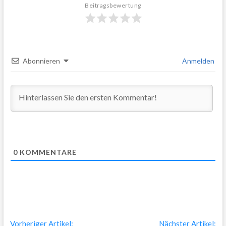
Beitragsbewertung
Abonnieren
Anmelden
0
KOMMENTARE
Beitragsnavigation
Vorheriger
Nä
Vorheriger Artikel:
Nächster Artikel: