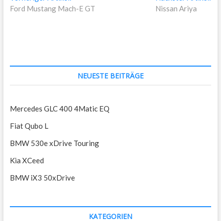
Artikel:
Art
Ford Mustang Mach-E GT
Nissan Ariya
NEUESTE BEITRÄGE
Mercedes GLC 400 4Matic EQ
Fiat Qubo L
BMW 530e xDrive Touring
Kia XCeed
BMW iX3 50xDrive
KATEGORIEN