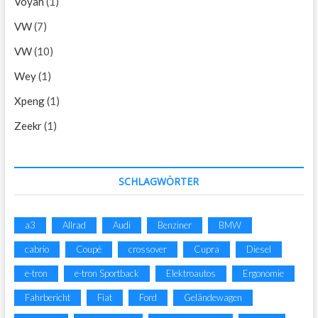
Voyah
(1)
VW
(7)
VW
(10)
Wey
(1)
Xpeng
(1)
Zeekr
(1)
SCHLAGWÖRTER
a3
Allrad
Audi
Benziner
BMW
cabrio
Coupé
crossover
Cupra
Diesel
e-tron
e-tron Sportback
Elektroautos
Ergonomie
Fahrbericht
Fiat
Ford
Geländewagen