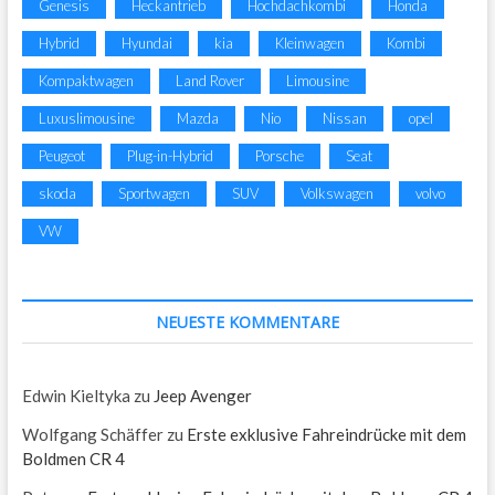
Genesis
Heckantrieb
Hochdachkombi
Honda
Hybrid
Hyundai
kia
Kleinwagen
Kombi
Kompaktwagen
Land Rover
Limousine
Luxuslimousine
Mazda
Nio
Nissan
opel
Peugeot
Plug-in-Hybrid
Porsche
Seat
skoda
Sportwagen
SUV
Volkswagen
volvo
VW
NEUESTE KOMMENTARE
Edwin Kieltyka
zu
Jeep Avenger
Wolfgang Schäffer
zu
Erste exklusive Fahreindrücke mit dem
Boldmen CR 4