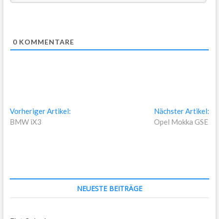
0
KOMMENTARE
Beitragsnavigation
Vorheriger
Nä
Vorheriger Artikel:
Nächster Artikel:
Artikel:
Art
BMW iX3
Opel Mokka GSE
NEUESTE BEITRÄGE