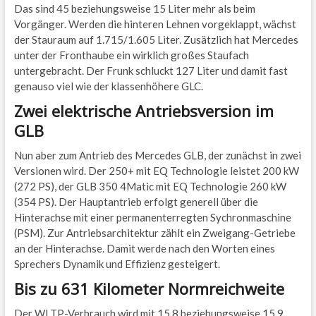
Das sind 45 beziehungsweise 15 Liter mehr als beim
Vorgänger. Werden die hinteren Lehnen vorgeklappt, wächst
der Stauraum auf 1.715/1.605 Liter. Zusätzlich hat Mercedes
unter der Fronthaube ein wirklich großes Staufach
untergebracht. Der Frunk schluckt 127 Liter und damit fast
genauso viel wie der klassenhöhere GLC.
Zwei elektrische Antriebsversion im
GLB
Nun aber zum Antrieb des Mercedes GLB, der zunächst in zwei
Versionen wird. Der 250+ mit EQ Technologie leistet 200 kW
(272 PS), der GLB 350 4Matic mit EQ Technologie 260 kW
(354 PS). Der Hauptantrieb erfolgt generell über die
Hinterachse mit einer permanenterregten Sychronmaschine
(PSM). Zur Antriebsarchitektur zählt ein Zweigang-Getriebe
an der Hinterachse. Damit werde nach den Worten eines
Sprechers Dynamik und Effizienz gesteigert.
Bis zu 631 Kilometer Normreichweite
Der WLTP-Verbrauch wird mit 15,8 beziehungsweise 15,9