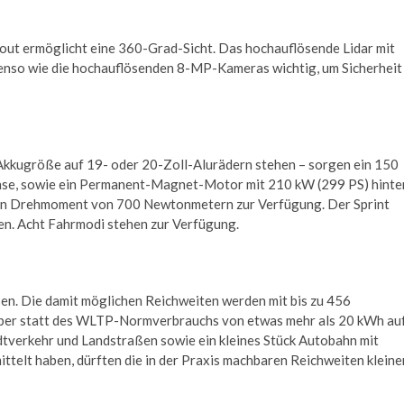
t ermöglicht eine 360-Grad-Sicht. Das hochauflösende Lidar mit
ebenso wie die hochauflösenden 8-MP-Kameras wichtig, um Sicherheit
h Akkugröße auf 19- oder 20-Zoll-Alurädern stehen – sorgen ein 150
hse, sowie ein Permanent-Magnet-Motor mit 210 kW (299 PS) hinte
ein Drehmoment von 700 Newtonmetern zur Verfügung. Der Sprint
den. Acht Fahrmodi stehen zur Verfügung.
en. Die damit möglichen Reichweiten werden mit bis zu 456
ber statt des WLTP-Normverbrauchs von etwas mehr als 20 kWh au
dtverkehr und Landstraßen sowie ein kleines Stück Autobahn mit
telt haben, dürften die in der Praxis machbaren Reichweiten kleine