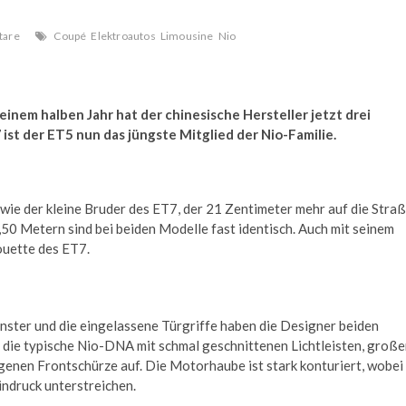
tare
Coupé
Elektroautos
Limousine
Nio
 einem halben Jahr hat der chinesische Hersteller jetzt drei
st der ET5 nun das jüngste Mitglied der Nio-Familie.
wie der kleine Bruder des ET7, der 21 Zentimeter mehr auf die Stra
,50 Metern sind bei beiden Modelle fast identisch. Auch mit seinem
ouette des ET7.
ster und die eingelassene Türgriffe haben die Designer beiden
die typische Nio-DNA mit schmal geschnittenen Lichtleisten, groß
genen Frontschürze auf. Die Motorhaube ist stark konturiert, wobei
ndruck unterstreichen.