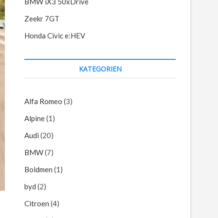
BMW iX3 50xDrive
Zeekr 7GT
Honda Civic e:HEV
KATEGORIEN
Alfa Romeo
(3)
Alpine
(1)
Audi
(20)
BMW
(7)
Boldmen
(1)
byd
(2)
Citroen
(4)