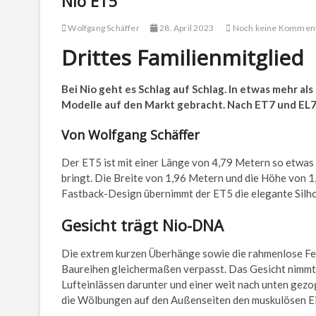
Nio ET5
Wolfgang Schäffer
28. April 2023
Noch keine Kommen
Drittes Familienmitglied
Bei Nio geht es Schlag auf Schlag. In etwas mehr als
Modelle auf den Markt gebracht. Nach ET7 und EL7 i
Von Wolfgang Schäffer
Der ET5 ist mit einer Länge von 4,79 Metern so etwas 
bringt. Die Breite von 1,96 Metern und die Höhe von 1
Fastback-Design übernimmt der ET5 die elegante Silh
Gesicht trägt Nio-DNA
Die extrem kurzen Überhänge sowie die rahmenlose Fen
Baureihen gleichermaßen verpasst. Das Gesicht nimmt 
Lufteinlässen darunter und einer weit nach unten gezo
die Wölbungen auf den Außenseiten den muskulösen Ei