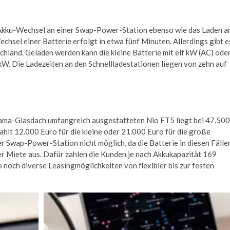
Akku-Wechsel an einer Swap-Power-Station ebenso wie das Laden a
hsel einer Batterie erfolgt in etwa fünf Minuten. Allerdings gibt e
schland. Geladen werden kann die kleine Batterie mit elf kW (AC) ode
W. Die Ladezeiten an den Schnellladestationen liegen von zehn auf
rama-Glasdach umfangreich ausgestatteten Nio ET5 liegt bei 47.500
ahlt 12.000 Euro für die kleine oder 21.000 Euro für die große
r Swap-Power-Station nicht möglich, da die Batterie in diesen Fälle
ner Miete aus. Dafür zahlen die Kunden je nach Akkukapazität 169
noch diverse Leasingmöglichkeiten von flexibler bis zur festen