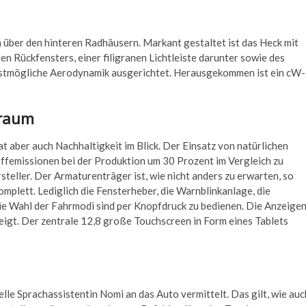
en über den hinteren Radhäusern. Markant gestaltet ist das Heck mit
en Rückfensters, einer filigranen Lichtleiste darunter sowie des
 bestmögliche Aerodynamik ausgerichtet. Herausgekommen ist ein cW-
nraum
t aber auch Nachhaltigkeit im Blick. Der Einsatz von natürlichen
ffemissionen bei der Produktion um 30 Prozent im Vergleich zu
teller. Der Armaturenträger ist, wie nicht anders zu erwarten, so
omplett. Lediglich die Fensterheber, die Warnblinkanlage, die
ie Wahl der Fahrmodi sind per Knopfdruck zu bedienen. Die Anzeige
eigt. Der zentrale 12,8 große Touchscreen in Form eines Tablets
uelle Sprachassistentin Nomi an das Auto vermittelt. Das gilt, wie auc