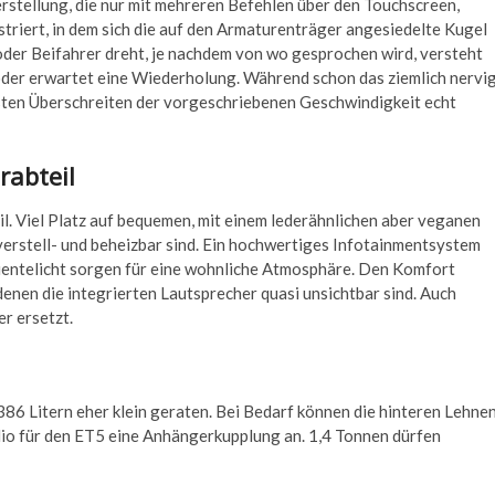
rstellung, die nur mit mehreren Befehlen über den Touchscreen,
triert, in dem sich die auf den Armaturenträger angesiedelte Kugel
oder Beifahrer dreht, je nachdem von wo gesprochen wird, versteht
h oder erwartet eine Wiederholung. Während schon das ziemlich nervi
gsten Überschreiten der vorgeschriebenen Geschwindigkeit echt
rabteil
. Viel Platz auf bequemen, mit einem lederähnlichen aber veganen
verstell- und beheizbar sind. Ein hochwertiges Infotainmentsystem
ientelicht sorgen für eine wohnliche Atmosphäre. Den Komfort
denen die integrierten Lautsprecher quasi unsichtbar sind. Auch
er ersetzt.
86 Litern eher klein geraten. Bei Bedarf können die hinteren Lehne
io für den ET5 eine Anhängerkupplung an. 1,4 Tonnen dürfen