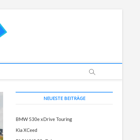
AutoTestSchaeffer.de
NEUESTE BEITRÄGE
BMW 530e xDrive Touring
Kia XCeed