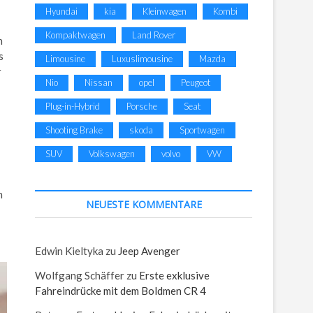
Hyundai
kia
Kleinwagen
Kombi
Kompaktwagen
Land Rover
n
s
Limousine
Luxuslimousine
Mazda
r
Nio
Nissan
opel
Peugeot
Plug-in-Hybrid
Porsche
Seat
Shooting Brake
skoda
Sportwagen
SUV
Volkswagen
volvo
VW
n
NEUESTE KOMMENTARE
Edwin Kieltyka
zu
Jeep Avenger
Wolfgang Schäffer
zu
Erste exklusive
Fahreindrücke mit dem Boldmen CR 4