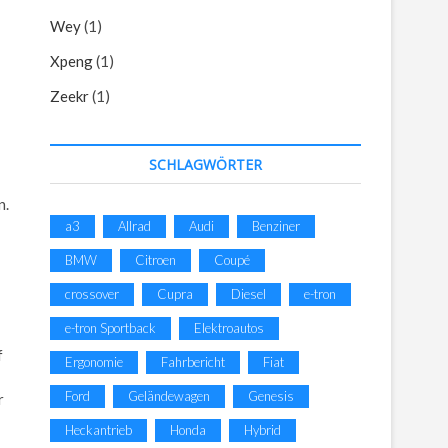
Wey
(1)
Xpeng
(1)
Zeekr
(1)
SCHLAGWÖRTER
n.
a3
Allrad
Audi
Benziner
BMW
Citroen
Coupé
crossover
Cupra
Diesel
e-tron
e-tron Sportback
Elektroautos
f
Ergonomie
Fahrbericht
Fiat
Ford
Geländewagen
Genesis
r
Heckantrieb
Honda
Hybrid