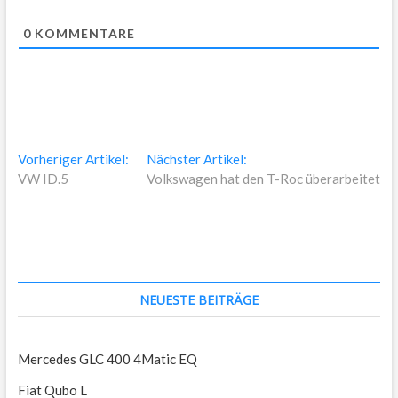
0
KOMMENTARE
Beitragsnavigation
Vorheriger
Nächster
Vorheriger Artikel:
Nächster Artikel:
Artikel:
Artikel:
VW ID.5
Volkswagen hat den T-Roc überarbeitet
NEUESTE BEITRÄGE
Mercedes GLC 400 4Matic EQ
Fiat Qubo L