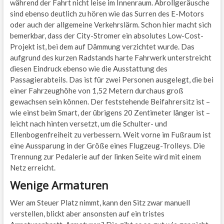
während der Fahrt nicht leise im Innenraum. Abrollgeräusche
sind ebenso deutlich zu hören wie das Surren des E-Motors
oder auch der allgemeine Verkehrslärm. Schon hier macht sich
bemerkbar, dass der City-Stromer ein absolutes Low-Cost-
Projekt ist, bei dem auf Dämmung verzichtet wurde. Das
aufgrund des kurzen Radstands harte Fahrwerk unterstreicht
diesen Eindruck ebenso wie die Ausstattung des
Passagierabteils. Das ist für zwei Personen ausgelegt, die bei
einer Fahrzeughöhe von 1,52 Metern durchaus groß
gewachsen sein können. Der feststehende Beifahrersitz ist –
wie einst beim Smart, der übrigens 20 Zentimeter länger ist –
leicht nach hinten versetzt, um die Schulter- und
Ellenbogenfreiheit zu verbessern. Weit vorne im Fußraum ist
eine Aussparung in der Größe eines Flugzeug-Trolleys. Die
Trennung zur Pedalerie auf der linken Seite wird mit einem
Netz erreicht.
Wenige Armaturen
Wer am Steuer Platz nimmt, kann den Sitz zwar manuell
verstellen, blickt aber ansonsten auf ein tristes