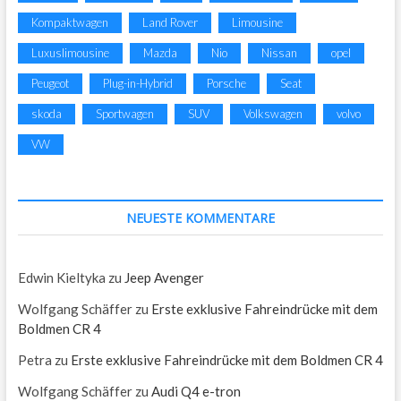
Kompaktwagen
Land Rover
Limousine
Luxuslimousine
Mazda
Nio
Nissan
opel
Peugeot
Plug-in-Hybrid
Porsche
Seat
skoda
Sportwagen
SUV
Volkswagen
volvo
VW
NEUESTE KOMMENTARE
Edwin Kieltyka
zu
Jeep Avenger
Wolfgang Schäffer
zu
Erste exklusive Fahreindrücke mit dem
Boldmen CR 4
Petra
zu
Erste exklusive Fahreindrücke mit dem Boldmen CR 4
Wolfgang Schäffer
zu
Audi Q4 e-tron