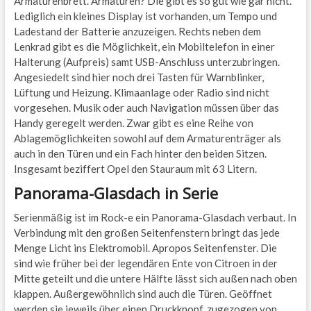
Armaturenbrett. Armaturen? Die gibt es so gut wie gar nicht.
Lediglich ein kleines Display ist vorhanden, um Tempo und
Ladestand der Batterie anzuzeigen. Rechts neben dem
Lenkrad gibt es die Möglichkeit, ein Mobiltelefon in einer
Halterung (Aufpreis) samt USB-Anschluss unterzubringen.
Angesiedelt sind hier noch drei Tasten für Warnblinker,
Lüftung und Heizung. Klimaanlage oder Radio sind nicht
vorgesehen. Musik oder auch Navigation müssen über das
Handy geregelt werden. Zwar gibt es eine Reihe von
Ablagemöglichkeiten sowohl auf dem Armaturenträger als
auch in den Türen und ein Fach hinter den beiden Sitzen.
Insgesamt beziffert Opel den Stauraum mit 63 Litern.
Panorama-Glasdach in Serie
Serienmäßig ist im Rock-e ein Panorama-Glasdach verbaut. In
Verbindung mit den großen Seitenfenstern bringt das jede
Menge Licht ins Elektromobil. Apropos Seitenfenster. Die
sind wie früher bei der legendären Ente von Citroen in der
Mitte geteilt und die untere Hälfte lässt sich außen nach oben
klappen. Außergewöhnlich sind auch die Türen. Geöffnet
werden sie jeweils über einen Druckknopf, zugezogen von