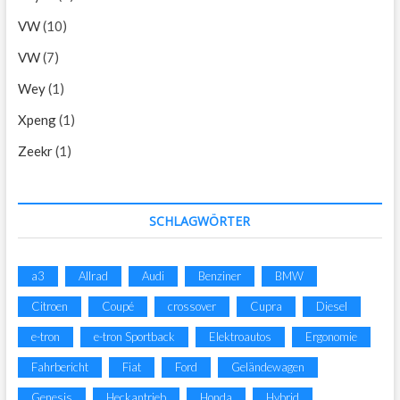
VW
(10)
VW
(7)
Wey
(1)
Xpeng
(1)
Zeekr
(1)
SCHLAGWÖRTER
a3
Allrad
Audi
Benziner
BMW
Citroen
Coupé
crossover
Cupra
Diesel
e-tron
e-tron Sportback
Elektroautos
Ergonomie
Fahrbericht
Fiat
Ford
Geländewagen
Genesis
Heckantrieb
Honda
Hybrid