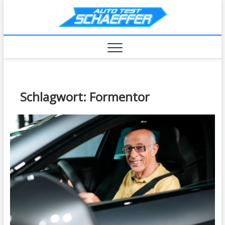
Skip
AutoTe
to
content
Schlagwort:
Formentor