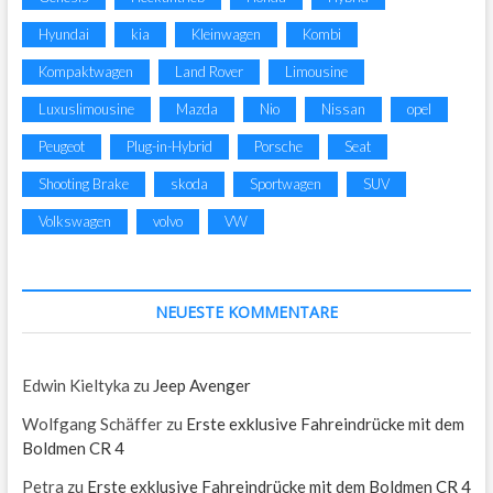
Hyundai
kia
Kleinwagen
Kombi
Kompaktwagen
Land Rover
Limousine
Luxuslimousine
Mazda
Nio
Nissan
opel
Peugeot
Plug-in-Hybrid
Porsche
Seat
Shooting Brake
skoda
Sportwagen
SUV
Volkswagen
volvo
VW
NEUESTE KOMMENTARE
Edwin Kieltyka
zu
Jeep Avenger
Wolfgang Schäffer
zu
Erste exklusive Fahreindrücke mit dem
Boldmen CR 4
Petra
zu
Erste exklusive Fahreindrücke mit dem Boldmen CR 4