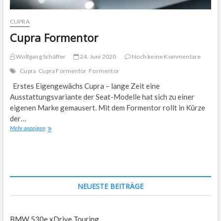
CUPRA
Cupra Formentor
Wolfgang Schäffer
24. Juni 2020
Noch keine Kommentare
Cupra
Cupra Formentor
Formentor
Erstes Eigengewächs Cupra – lange Zeit eine
Ausstattungsvariante der Seat-Modelle hat sich zu einer
eigenen Marke gemausert. Mit dem Formentor rollt in Kürze
der…
Cupra
Mehr anzeigen
Formentor
NEUESTE BEITRÄGE
BMW 530e xDrive Touring