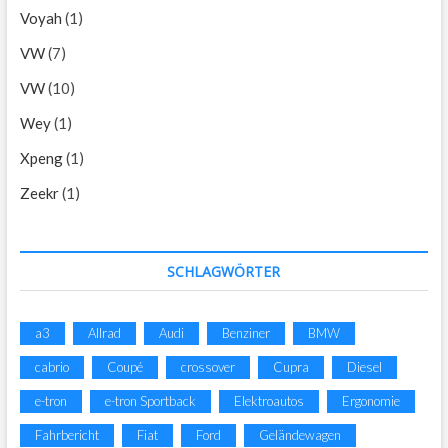
Voyah
(1)
VW
(7)
VW
(10)
Wey
(1)
Xpeng
(1)
Zeekr
(1)
SCHLAGWÖRTER
a3
Allrad
Audi
Benziner
BMW
cabrio
Coupé
crossover
Cupra
Diesel
e-tron
e-tron Sportback
Elektroautos
Ergonomie
Fahrbericht
Fiat
Ford
Geländewagen