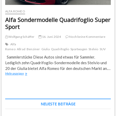
ALFA ROMEO
Alfa Sondermodelle Quadrifoglio Super
Sport
Wolfgang Schäffer
16. Juni 2024
Noch keine Kommentare
Alfa
Romeo
Allrad
Benziner
Giulia
Quadrifoglio
Sportwagen
Stelvio
SUV
Sammlerstücke Diese Autos sind etwas für Sammler.
Lediglich zehn Quadrifoglio-Sondermodelle des Stelvio und
20 der Giulia bietet Alfa Romeo für den deutschen Markt an.…
Alfa
Mehr anzeigen
Sondermodelle
Quadrifoglio
Super
Sport
NEUESTE BEITRÄGE