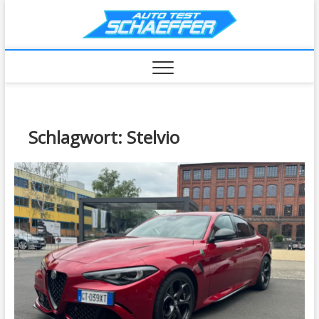
Skip
AutoTe
to
content
Schlagwort:
Stelvio