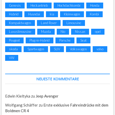
Genesis
Heckantrieb
Hochdachkombi
Honda
Hybrid
Hyundai
kia
Kleinwagen
Kombi
Kompaktwagen
Land Rover
Limousine
Luxuslimousine
Mazda
Nio
Nissan
opel
Peugeot
Plug-in-Hybrid
Porsche
Seat
skoda
Sportwagen
SUV
Volkswagen
volvo
VW
NEUESTE KOMMENTARE
Edwin Kieltyka
zu
Jeep Avenger
Wolfgang Schäffer
zu
Erste exklusive Fahreindrücke mit dem
Boldmen CR 4