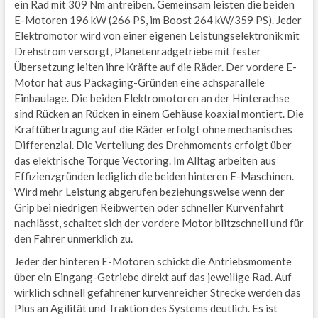
ein Rad mit 309 Nm antreiben. Gemeinsam leisten die beiden
E-Motoren 196 kW (266 PS, im Boost 264 kW/359 PS). Jeder
Elektromotor wird von einer eigenen Leistungselektronik mit
Drehstrom versorgt, Planetenradgetriebe mit fester
Übersetzung leiten ihre Kräfte auf die Räder. Der vordere E-
Motor hat aus Packaging-Gründen eine achsparallele
Einbaulage. Die beiden Elektromotoren an der Hinterachse
sind Rücken an Rücken in einem Gehäuse koaxial montiert. Die
Kraftübertragung auf die Räder erfolgt ohne mechanisches
Differenzial. Die Verteilung des Drehmoments erfolgt über
das elektrische Torque Vectoring. Im Alltag arbeiten aus
Effizienzgründen lediglich die beiden hinteren E-Maschinen.
Wird mehr Leistung abgerufen beziehungsweise wenn der
Grip bei niedrigen Reibwerten oder schneller Kurvenfahrt
nachlässt, schaltet sich der vordere Motor blitzschnell und für
den Fahrer unmerklich zu.
Jeder der hinteren E-Motoren schickt die Antriebsmomente
über ein Eingang-Getriebe direkt auf das jeweilige Rad. Auf
wirklich schnell gefahrener kurvenreicher Strecke werden das
Plus an Agilität und Traktion des Systems deutlich. Es ist