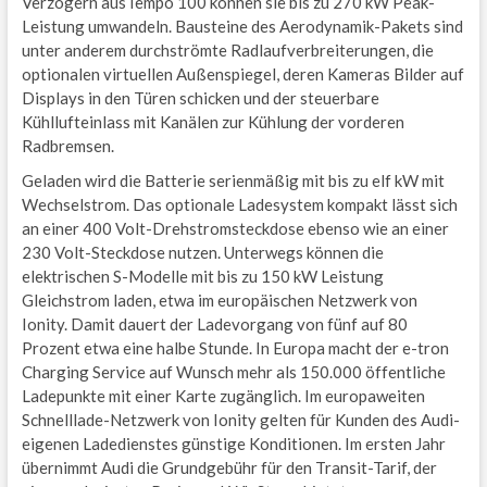
Verzögern ausTempo 100 können sie bis zu 270 kW Peak-
Leistung umwandeln. Bausteine des Aerodynamik-Pakets sind
unter anderem durchströmte Radlaufverbreiterungen, die
optionalen virtuellen Außenspiegel, deren Kameras Bilder auf
Displays in den Türen schicken und der steuerbare
Kühllufteinlass mit Kanälen zur Kühlung der vorderen
Radbremsen.
Geladen wird die Batterie serienmäßig mit bis zu elf kW mit
Wechselstrom. Das optionale Ladesystem kompakt lässt sich
an einer 400 Volt-Drehstromsteckdose ebenso wie an einer
230 Volt-Steckdose nutzen. Unterwegs können die
elektrischen S-Modelle mit bis zu 150 kW Leistung
Gleichstrom laden, etwa im europäischen Netzwerk von
Ionity. Damit dauert der Ladevorgang von fünf auf 80
Prozent etwa eine halbe Stunde. In Europa macht der e-tron
Charging Service auf Wunsch mehr als 150.000 öffentliche
Ladepunkte mit einer Karte zugänglich. Im europaweiten
Schnelllade-Netzwerk von Ionity gelten für Kunden des Audi-
eigenen Ladedienstes günstige Konditionen. Im ersten Jahr
übernimmt Audi die Grundgebühr für den Transit-Tarif, der