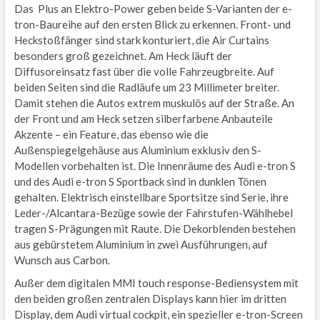
Das Plus an Elektro-Power geben beide S-Varianten der e-
tron-Baureihe auf den ersten Blick zu erkennen. Front- und
Heckstoßfänger sind stark konturiert, die Air Curtains
besonders groß gezeichnet. Am Heck läuft der
Diffusoreinsatz fast über die volle Fahrzeugbreite. Auf
beiden Seiten sind die Radläufe um 23 Millimeter breiter.
Damit stehen die Autos extrem muskulös auf der Straße. An
der Front und am Heck setzen silberfarbene Anbauteile
Akzente – ein Feature, das ebenso wie die
Außenspiegelgehäuse aus Aluminium exklusiv den S-
Modellen vorbehalten ist. Die Innenräume des Audi e-tron S
und des Audi e-tron S Sportback sind in dunklen Tönen
gehalten. Elektrisch einstellbare Sportsitze sind Serie, ihre
Leder-/Alcantara-Bezüge sowie der Fahrstufen-Wählhebel
tragen S-Prägungen mit Raute. Die Dekorblenden bestehen
aus gebürstetem Aluminium in zwei Ausführungen, auf
Wunsch aus Carbon.
Außer dem digitalen MMI touch response-Bediensystem mit
den beiden großen zentralen Displays kann hier im dritten
Display, dem Audi virtual cockpit, ein spezieller e-tron-Screen