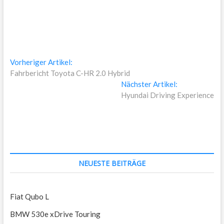
Beitragsnavigation
Vorheriger
Vorheriger Artikel:
Artikel:
Fahrbericht Toyota C-HR 2.0 Hybrid
Nächster
Nächster Artikel:
Artikel:
Hyundai Driving Experience
NEUESTE BEITRÄGE
Fiat Qubo L
BMW 530e xDrive Touring