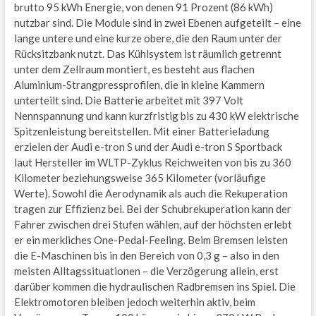
brutto 95 kWh Energie, von denen 91 Prozent (86 kWh)
nutzbar sind. Die Module sind in zwei Ebenen aufgeteilt – eine
lange untere und eine kurze obere, die den Raum unter der
Rücksitzbank nutzt. Das Kühlsystem ist räumlich getrennt
unter dem Zellraum montiert, es besteht aus flachen
Aluminium-Strangpressprofilen, die in kleine Kammern
unterteilt sind. Die Batterie arbeitet mit 397 Volt
Nennspannung und kann kurzfristig bis zu 430 kW elektrische
Spitzenleistung bereitstellen. Mit einer Batterieladung
erzielen der Audi e-tron S und der Audi e-tron S Sportback
laut Hersteller im WLTP-Zyklus Reichweiten von bis zu 360
Kilometer beziehungsweise 365 Kilometer (vorläufige
Werte). Sowohl die Aerodynamik als auch die Rekuperation
tragen zur Effizienz bei. Bei der Schubrekuperation kann der
Fahrer zwischen drei Stufen wählen, auf der höchsten erlebt
er ein merkliches One-Pedal-Feeling. Beim Bremsen leisten
die E-Maschinen bis in den Bereich von 0,3 g – also in den
meisten Alltagssituationen – die Verzögerung allein, erst
darüber kommen die hydraulischen Radbremsen ins Spiel. Die
Elektromotoren bleiben jedoch weiterhin aktiv, beim