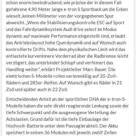
schon enorm beeindruckend, wie präzise der in diesem Fall
gefahrene 4,90 Meter lange e-tron S Sportback um die Ecken
wieselt, keinen Millimeter von der vorgegebenen Spur
abweicht. „Wenn die Stabilisierungskontrolle ESC auf Sport
und das Fahrdynamiksystem Audi drive select im Modus
dynamic auf maximale Performance eingestellt sind, erlaubt
das Antriebslayout hohe Querdynamik und auf Wunsch auch
kontrollierte Drifts. Nahe dem physikalischen Limit wird das
entlastete kurveninnere Vorderrad über die Radbremse leicht
verzögert, das unterbindet Schlupf und verfeinert das
Handling weiter“, erklärt Projektleiter Marc Bauer. Die
elektrischen S-Modelle rollen serienmäßig auf 20-Zoll-
Rädern und 285er-Reifen. Auf Wunsch gibt es Räder in 21
Zoll und später auch in 22 Zoll.
Entscheidenden Anteil an der sportlichen DNA der e-tron-S-
Modelle haben die sehr direkt reagierende Lenkung sowie der
tiefe Schwerpunkt und die ausgewogene Verteilung der
Achslasten. Grund dafür ist die tiefe Einbaulage der
Hochvolt-Batterie unter dem Passagierabteil. Der Akku
speichert in seinen 36 Modulen mit jeweils zwölf Zellen