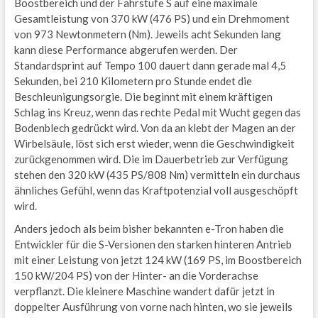
Boostbereich und der Fahrstufe S auf eine maximale
Gesamtleistung von 370 kW (476 PS) und ein Drehmoment
von 973 Newtonmetern (Nm). Jeweils acht Sekunden lang
kann diese Performance abgerufen werden. Der
Standardsprint auf Tempo 100 dauert dann gerade mal 4,5
Sekunden, bei 210 Kilometern pro Stunde endet die
Beschleunigungsorgie. Die beginnt mit einem kräftigen
Schlag ins Kreuz, wenn das rechte Pedal mit Wucht gegen das
Bodenblech gedrückt wird. Von da an klebt der Magen an der
Wirbelsäule, löst sich erst wieder, wenn die Geschwindigkeit
zurückgenommen wird. Die im Dauerbetrieb zur Verfügung
stehen den 320 kW (435 PS/808 Nm) vermitteln ein durchaus
ähnliches Gefühl, wenn das Kraftpotenzial voll ausgeschöpft
wird.
Anders jedoch als beim bisher bekannten e-Tron haben die
Entwickler für die S-Versionen den starken hinteren Antrieb
mit einer Leistung von jetzt 124 kW (169 PS, im Boostbereich
150 kW/204 PS) von der Hinter- an die Vorderachse
verpflanzt. Die kleinere Maschine wandert dafür jetzt in
doppelter Ausführung von vorne nach hinten, wo sie jeweils