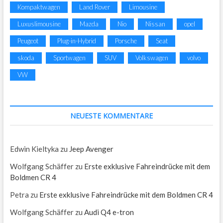
Kompaktwagen
Land Rover
Limousine
Luxuslimousine
Mazda
Nio
Nissan
opel
Peugeot
Plug-in-Hybrid
Porsche
Seat
skoda
Sportwagen
SUV
Volkswagen
volvo
VW
NEUESTE KOMMENTARE
Edwin Kieltyka
zu
Jeep Avenger
Wolfgang Schäffer
zu
Erste exklusive Fahreindrücke mit dem
Boldmen CR 4
Petra
zu
Erste exklusive Fahreindrücke mit dem Boldmen CR 4
Wolfgang Schäffer
zu
Audi Q4 e-tron