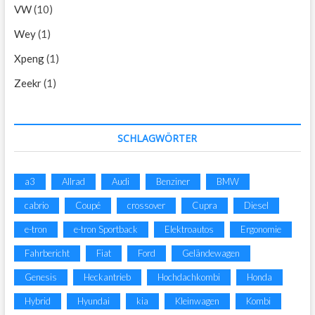
VW
(10)
Wey
(1)
Xpeng
(1)
Zeekr
(1)
SCHLAGWÖRTER
a3
Allrad
Audi
Benziner
BMW
cabrio
Coupé
crossover
Cupra
Diesel
e-tron
e-tron Sportback
Elektroautos
Ergonomie
Fahrbericht
Fiat
Ford
Geländewagen
Genesis
Heckantrieb
Hochdachkombi
Honda
Hybrid
Hyundai
kia
Kleinwagen
Kombi