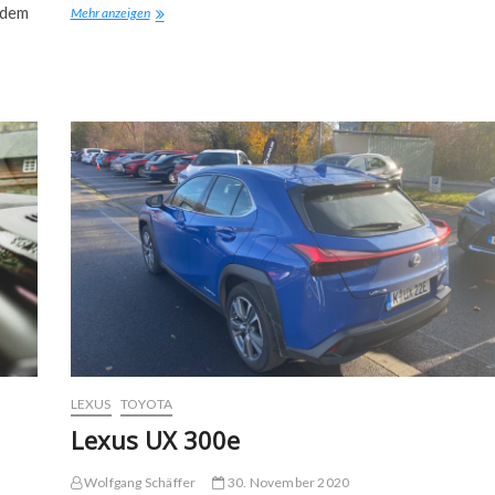
 dem
Audi
Mehr anzeigen
Q4
e-
tron
LEXUS
TOYOTA
Lexus UX 300e
Wolfgang Schäffer
30. November 2020