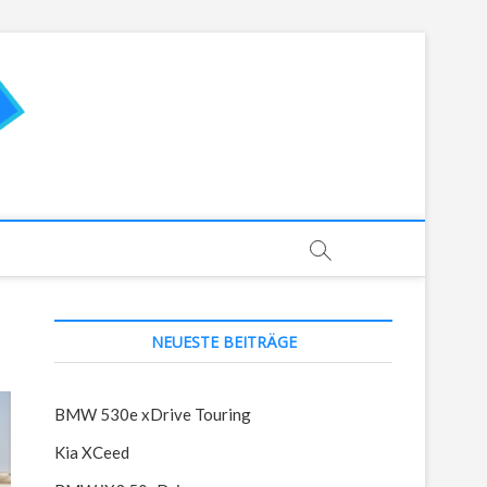
AutoTestSchaeffer.de
NEUESTE BEITRÄGE
BMW 530e xDrive Touring
Kia XCeed