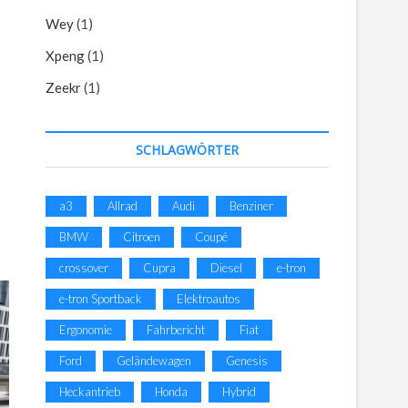
Wey
(1)
Xpeng
(1)
Zeekr
(1)
SCHLAGWÖRTER
a3
Allrad
Audi
Benziner
BMW
Citroen
Coupé
crossover
Cupra
Diesel
e-tron
e-tron Sportback
Elektroautos
Ergonomie
Fahrbericht
Fiat
Ford
Geländewagen
Genesis
Heckantrieb
Honda
Hybrid