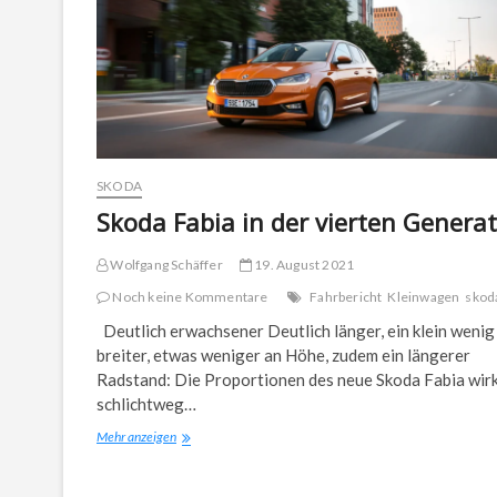
SKODA
Skoda Fabia in der vierten Genera
Wolfgang Schäffer
19. August 2021
Noch keine Kommentare
Fahrbericht
Kleinwagen
skod
Deutlich erwachsener Deutlich länger, ein klein wenig
breiter, etwas weniger an Höhe, zudem ein längerer
Radstand: Die Proportionen des neue Skoda Fabia wir
schlichtweg…
Skoda
Mehr anzeigen
Fabia
in
der