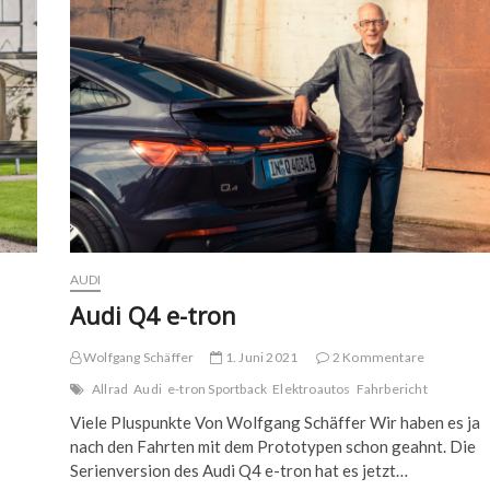
GT
AUDI
Audi Q4 e-tron
Wolfgang Schäffer
1. Juni 2021
2 Kommentare
Allrad
Audi
e-tron Sportback
Elektroautos
Fahrbericht
Viele Pluspunkte Von Wolfgang Schäffer Wir haben es ja
nach den Fahrten mit dem Prototypen schon geahnt. Die
Serienversion des Audi Q4 e-tron hat es jetzt…