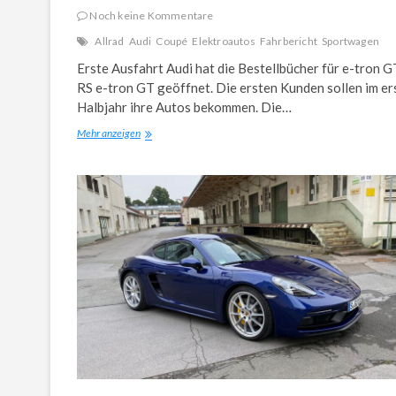
Noch keine Kommentare
Allrad
Audi
Coupé
Elektroautos
Fahrbericht
Sportwagen
Erste Ausfahrt Audi hat die Bestellbücher für e-tron G
RS e-tron GT geöffnet. Die ersten Kunden sollen im er
Halbjahr ihre Autos bekommen. Die…
Fahrvorstellung
Mehr anzeigen
Audi
e-
tron
GT