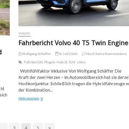
VOLVO
Fahrbericht Volvo 40 T5 Twin Engine
d
Wolfgang Schäffer
8. Juli 2020
Noch keine Kommentare
Fahrbericht
Plug-in-Hybrid
SUV
volvo
Wohlfühlfaktor inklusive Von Wolfgang Schäffer Die
Kraft der zwei Herzen – im Automobilbereich hat sie derze
Hochkonjunktur. Schließlich tragen die Hybridfahrzeuge m
rid
der Kombination…
sich
Fahrbericht
Mehr anzeigen
Volvo
40
T5
Twin
Engine
Page
Page
Page
Next
…
3
4
5