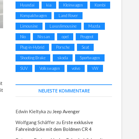
Hyundai
kia
Kleinwagen
Kombi
Kompaktwagen
Land Rover
Limousine
Luxuslimousine
Mazda
Nio
Nissan
opel
Peugeot
Plug-in-Hybrid
Porsche
Seat
Shooting Brake
skoda
Sportwagen
SUV
Volkswagen
volvo
VW
it
it
NEUESTE KOMMENTARE
Edwin Kieltyka
zu
Jeep Avenger
Wolfgang Schäffer
zu
Erste exklusive
Fahreindrücke mit dem Boldmen CR 4