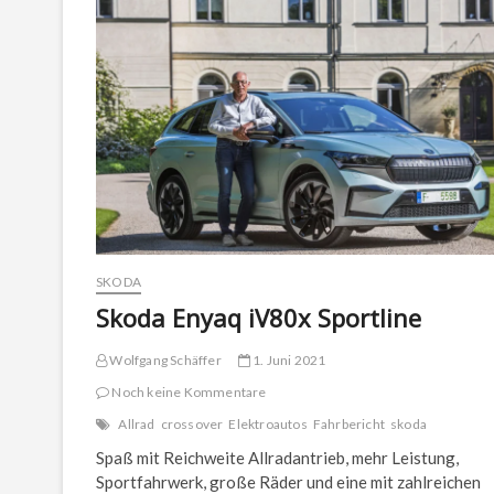
vierten
Generation
SKODA
Skoda Enyaq iV80x Sportline
Wolfgang Schäffer
1. Juni 2021
Noch keine Kommentare
Allrad
crossover
Elektroautos
Fahrbericht
skoda
Spaß mit Reichweite Allradantrieb, mehr Leistung,
Sportfahrwerk, große Räder und eine mit zahlreichen