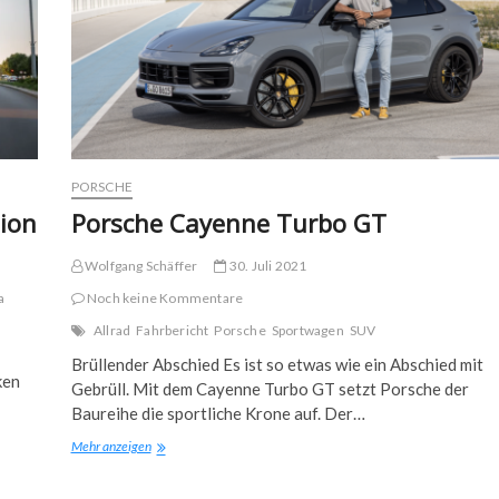
PORSCHE
tion
Porsche Cayenne Turbo GT
Wolfgang Schäffer
30. Juli 2021
a
Noch keine Kommentare
Allrad
Fahrbericht
Porsche
Sportwagen
SUV
Brüllender Abschied Es ist so etwas wie ein Abschied mit
ken
Gebrüll. Mit dem Cayenne Turbo GT setzt Porsche der
Baureihe die sportliche Krone auf. Der…
Porsche
Mehr anzeigen
Cayenne
Turbo