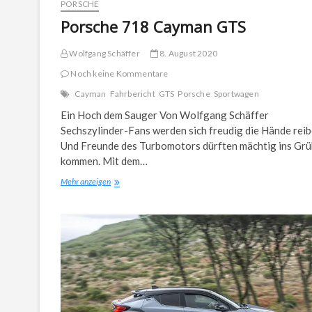
PORSCHE
Porsche 718 Cayman GTS
Wolfgang Schäffer
8. August 2020
Noch keine Kommentare
Cayman
Fahrbericht
GTS
Porsche
Sportwagen
Ein Hoch dem Sauger Von Wolfgang Schäffer
Sechszylinder-Fans werden sich freudig die Hände reib
Und Freunde des Turbomotors dürften mächtig ins Grü
kommen. Mit dem…
Porsche
Mehr anzeigen
718
Cayman
GTS