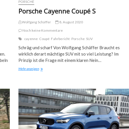
PORSCHE
Porsche Cayenne Coupé S
Wolfgang Schäffer
8. August 2020
Noch keine Kommentare
cayenne
Coupé
Fahrbericht
Porsche
SUV
Schräg und scharf Von Wolfgang Schäffer Braucht es
en.
wirklich derart mächtige SUV mit so viel Leistung? Im
beln
Prinzip ist die Frage mit einem klaren Nein…
Porsche
Mehr anzeigen
Cayenne
Coupé
S