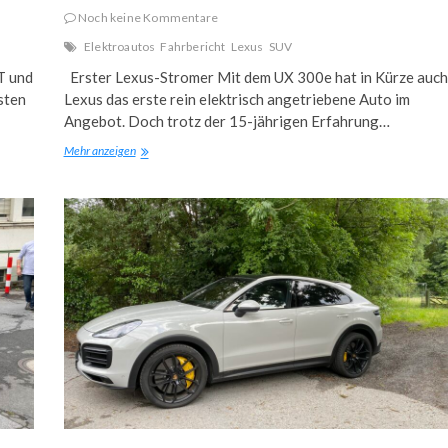
Noch keine Kommentare
Elektroautos
Fahrbericht
Lexus
SUV
T und
Erster Lexus-Stromer Mit dem UX 300e hat in Kürze auch
sten
Lexus das erste rein elektrisch angetriebene Auto im
Angebot. Doch trotz der 15-jährigen Erfahrung…
Lexus
Mehr anzeigen
UX
300e