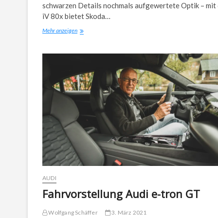
schwarzen Details nochmals aufgewertete Optik – mit
iV 80x bietet Skoda…
Skoda
Mehr anzeigen
Enyaq
iV80x
Sportline
AUDI
Fahrvorstellung Audi e-tron GT
Wolfgang Schäffer
3. März 2021