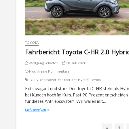
TOYOTA
Fahrbericht Toyota C-HR 2.0 Hybri
Wolfgang Schäffer
10. Juli 2020
Noch keine Kommentare
CR-V
crossover
Fahrbericht
Hybrid
Toyota
Extravagant und stark Der Toyota C-HR steht als Hyb
bei Kunden hoch im Kurs. Fast 90 Prozent entscheiden 
für dieses Antriebssystem. Wir waren mit…
Fahrbericht
Mehr anzeigen
Toyota
C-
Seitennummerierung
HR
Previous
Page
1